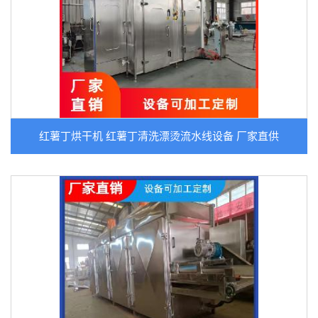
红薯丁烘干机 红薯丁清洗漂烫流水线设备 厂家直供