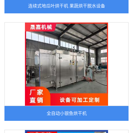
连续式地瓜叶烘干机 果蔬烘干脱水设备
全自动小银鱼烘干机