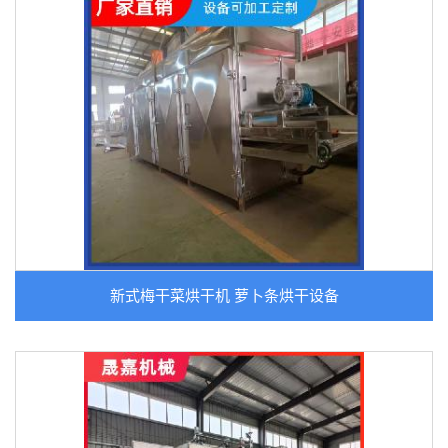
新式梅干菜烘干机 萝卜条烘干设备