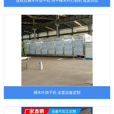
连续式辣木叶烘干机 烘干辣木叶打粉机 成套供应
辣木叶烘干机 全套设备定制