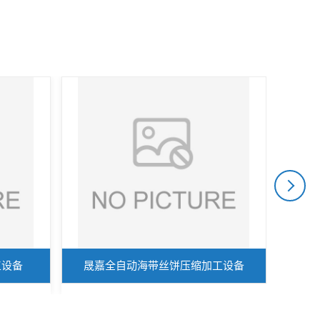
工设备
晟嘉全自动海带丝饼压缩加工设备
小