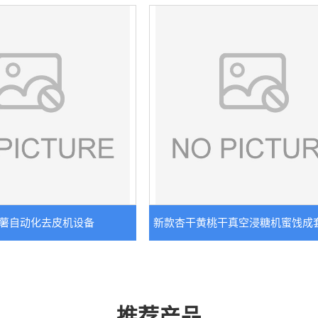
薯自动化去皮机设备
新款杏干黄桃干真空浸糖机蜜饯成
备
推荐产品