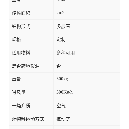
2m2
传热面积
结构形式
多层带
规格
定制
适用物料
多种可用
是否跨境货源
否
500kg
重量
300Kg/h
进风量
干燥介质
空气
湿物料运动方式
搅动式