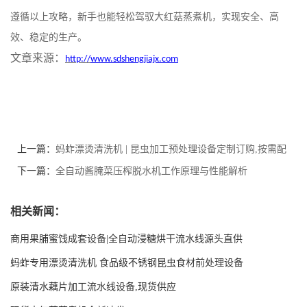
遵循以上攻略，新手也能轻松驾驭大红菇蒸煮机，实现安全、高
效、稳定的生产。
文章来源：
http://
www.sdshengjiajx.com
上一篇：
蚂蚱漂烫清洗机 | 昆虫加工预处理设备定制订购,按需配
置
下一篇：
全自动酱腌菜压榨脱水机工作原理与性能解析
相关新闻：
商用果脯蜜饯成套设备|全自动浸糖烘干流水线源头直供
蚂蚱专用漂烫清洗机 食品级不锈钢昆虫食材前处理设备
原装清水藕片加工流水线设备,现货供应