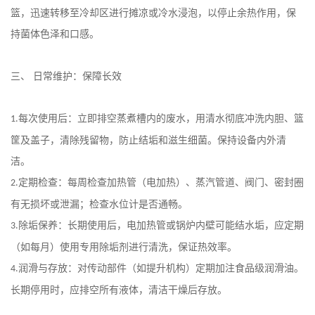
篮，迅速转移至冷却区进行摊凉或冷水浸泡，以停止余热作用，保
持菌体色泽和口感。
三、
日常维护：保障长效
每次使用后：立即排空蒸煮槽内的废水，用清水彻底冲洗内胆、篮
1.
筐及盖子，清除残留物，防止结垢和滋生细菌。保持设备内外清
洁。
定期检查：每周检查加热管（电加热）、蒸汽管道、阀门、密封圈
2.
有无损坏或泄漏；检查水位计是否通畅。
除垢保养：长期使用后，电加热管或锅炉内壁可能结水垢，应定期
3.
（如每月）使用专用除垢剂进行清洗，保证热效率。
润滑与存放：对传动部件（如提升机构）定期加注食品级润滑油。
4.
长期停用时，应排空所有液体，清洁干燥后存放。