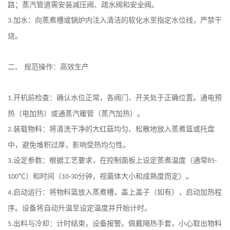
路；蒸汽管道需安装减压阀、疏水阀和安全阀。
加水：向蒸煮槽或锅炉内注入清洁的软化水至指定水位线，严禁干
3.
烧。
二、
规范操作：高效生产
开机前检查：确认水位正常，各阀门、开关处于正确位置。通电预
1.
热（电加热）或通蒸汽暖管（蒸汽加热）。
装载物料：将清洗干净的大红菇均匀、松散地放入蒸煮篮或托盘
2.
中，避免堆积过厚，影响受热均匀性。
设定参数：根据工艺要求，在控制面板上设定蒸煮温度（通常
3.
85-
℃）和时间（
分钟，视菌体大小和成熟度而定）。
100
10-30
启动运行：将物料篮放入蒸煮槽，盖上盖子（如有），启动加热程
4.
序。设备将自动升温至设定温度并开始计时。
出料与冷却：计时结束，设备报警。佩戴隔热手套，小心取出物料
5.