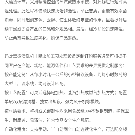
入漂烫环节，采用精确控温的蒸汽或热水系统，对蚂蚱进行短时高
温处理。此过程不仅能快速灭活酶活性，防止变质，更能有效杀菌
消毒，同时起到定色、去腥、使虫体收缩定型的作用，显著提升后
续干燥或即食产品的口感和外观品相。最后，经冷却段迅速降温，
防止余热导致过度熟化，确保产品鲜嫩。
蚂蚱漂烫清洗机
昆虫加工预处理设备定制订购
服务通常可根据
不
|
同客户在产能、场地、能源条件和工艺要求
的差异
提供定制服务：
按产能定制：从每小时几十公斤的小型餐饮设备，到每小时数吨的
大型工厂流水线，均可设计匹配。
按工艺配置：可灵活选择电加热、蒸汽加热或燃气加热方式；配置
单层
双层漂烫槽、独立冷却段、强力风干机等模块。
/
按材质要求：整机或关键部件均采用食品级
不锈钢制造，确保卫
304
生、耐腐蚀、易清洁，符合食品安全生产规范。
自动化程度：支持手动、半自动到全自动连续化生产，可选配变频