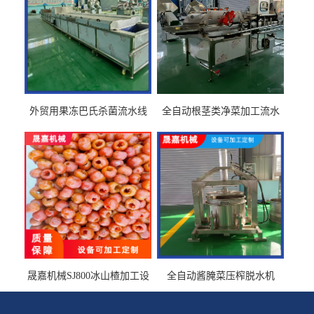
外贸用果冻巴氏杀菌流水线
全自动根茎类净菜加工流水
设备
线设备
晟嘉机械SJ800冰山楂加工设
全自动酱腌菜压榨脱水机
备 山楂浸糖机设备