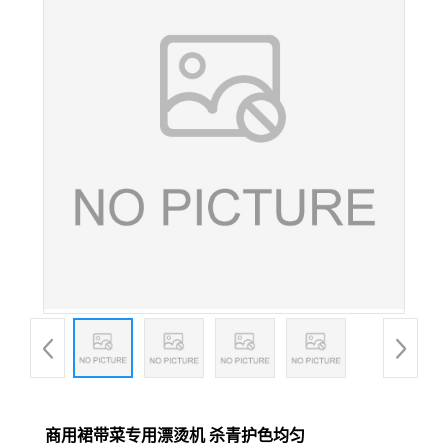
商用裙带菜专用漂烫机 杀青护色均匀