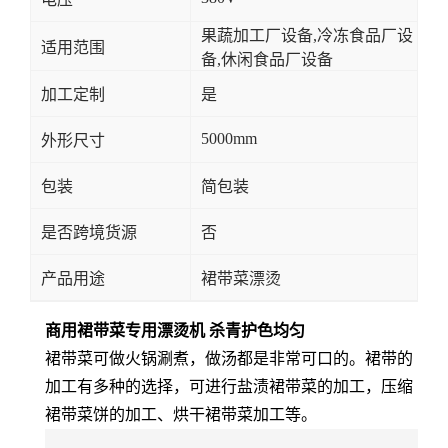
果蔬加工厂设备,冷冻食品厂设
适用范围
备,休闲食品厂设备
加工定制
是
5000mm
外形尺寸
包装
简包装
是否跨境货源
否
产品用途
裙带菜漂烫
商用裙带菜专用漂烫机 杀青护色均匀
裙带菜可做火锅涮煮，做汤都是非常可口的。裙带的
加工有多种的选择，可进行盐渍裙带菜的加工，压缩
裙带菜饼的加工、烘干裙带菜加工等。