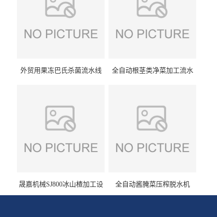
外贸用果冻巴氏杀菌流水线
全自动根茎类净菜加工流水
设备
线设备
晟嘉机械SJ800冰山楂加工设
全自动酱腌菜压榨脱水机
备 山楂浸糖机设备