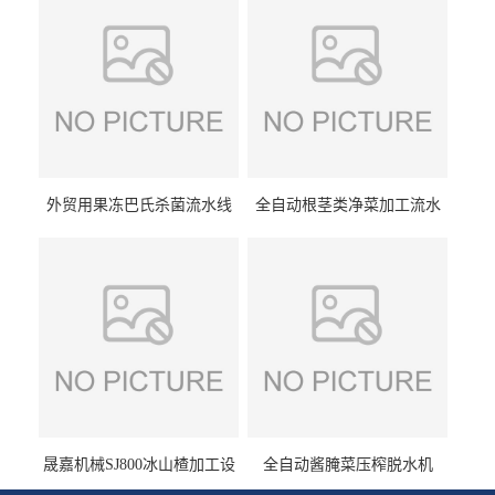
外贸用果冻巴氏杀菌流水线
全自动根茎类净菜加工流水
设备
线设备
晟嘉机械SJ800冰山楂加工设
全自动酱腌菜压榨脱水机
备 山楂浸糖机设备