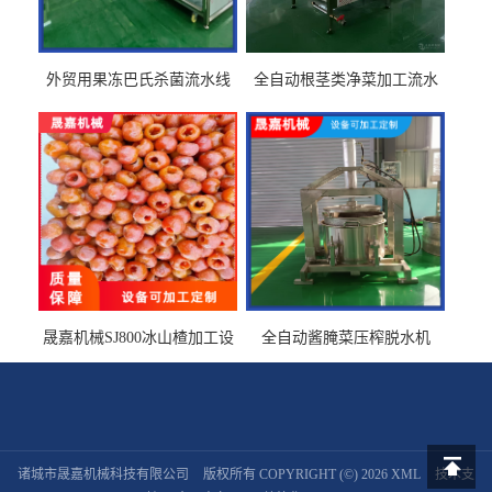
外贸用果冻巴氏杀菌流水线
全自动根茎类净菜加工流水
设备
线设备
晟嘉机械SJ800冰山楂加工设
全自动酱腌菜压榨脱水机
备 山楂浸糖机设备
诸城市晟嘉机械科技有限公司
版权所有 COPYRIGHT (©) 2026
XML
技术支