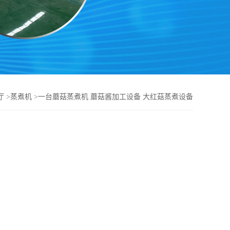
厅
>
蒸煮机
>
一台蘑菇蒸煮机 蘑菇酱加工设备 大红菇蒸煮设备