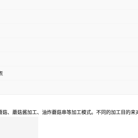
煮
蘑菇、蘑菇酱加工、油炸蘑菇串等加工模式。不同的加工目的来