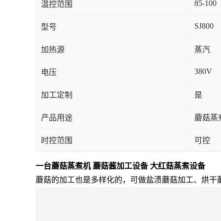
85-100
温控范围
SJ800
型号
加热源
蒸汽
380V
电压
加工定制
是
产品用途
蘑菇蒸
时控范围
可控
一台蘑菇蒸煮机 蘑菇酱加工设备 大红菇蒸煮设备
蘑菇的加工也是多样化的，可做盐渍蘑菇加工、烘干