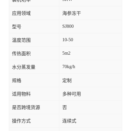
应用领域
海参冻干
SJ800
型号
10-50
温度范围
5m2
传热面积
70kg/h
水分蒸发量
规格
定制
适用物料
多种可用
是否跨境货源
否
操作方式
连续式