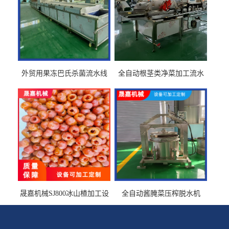
外贸用果冻巴氏杀菌流水线
全自动根茎类净菜加工流水
设备
线设备
晟嘉机械SJ800冰山楂加工设
全自动酱腌菜压榨脱水机
备 山楂浸糖机设备