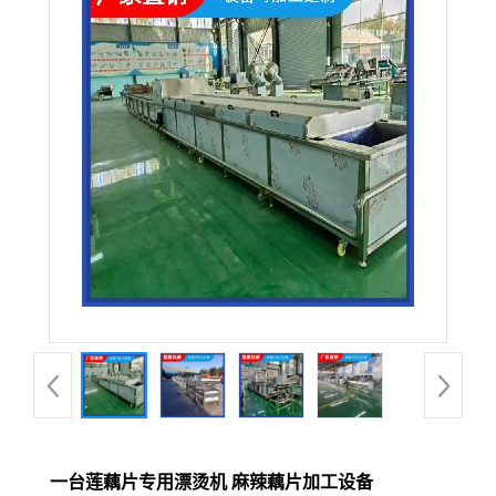
一台莲藕片专用漂烫机 麻辣藕片加工设备