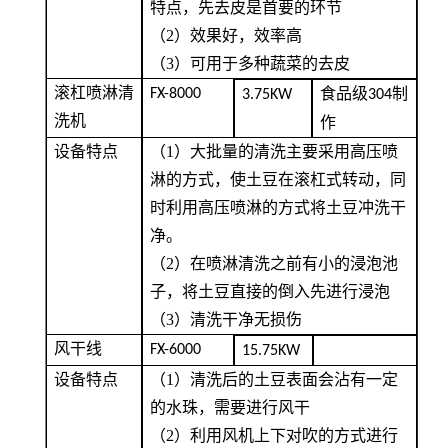
特点，先去皮是首要的环节
（2）
效果好，效率高
（3）
可用于多种蔬菜的去皮
滚杠喷淋清
食品级
制
FX-8000
3.75KW
304
洗机
作
设备特点
（1）
大批量的清洗主要采用高压喷
淋的方式，使土豆在滚杠式转动，同
时利用高压喷淋的方式将土豆冲洗干
净。
（2）
在喷淋清洗之前有小的浸泡池
子，将土豆直接的倒入先进行浸泡
（3）
清洗干净无损伤
风干线
FX-6000
15.75KW
设备特点
（1）
清洗后的土豆表面会沾有一定
的水珠，需要进行风干
（2）
利用风机上下对吹的方式进行