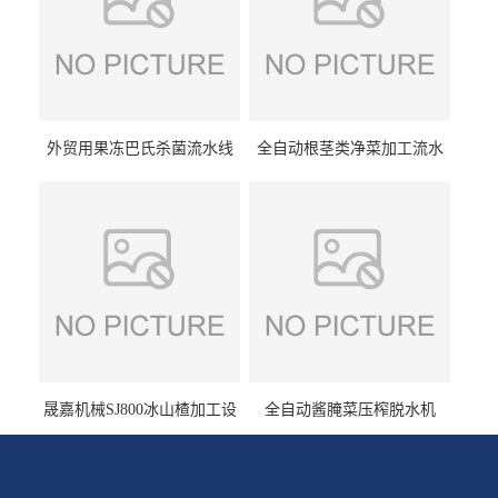
外贸用果冻巴氏杀菌流水线
全自动根茎类净菜加工流水
设备
线设备
晟嘉机械SJ800冰山楂加工设
全自动酱腌菜压榨脱水机
备 山楂浸糖机设备