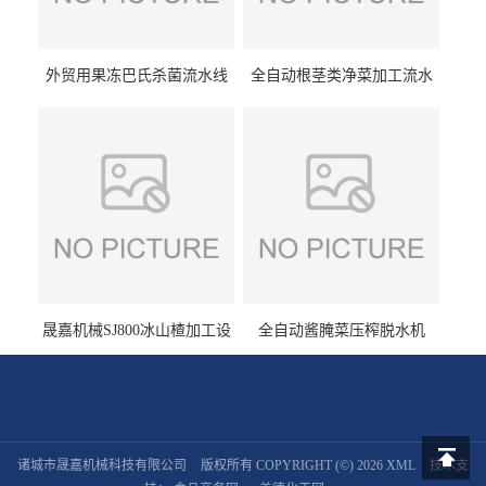
外贸用果冻巴氏杀菌流水线
全自动根茎类净菜加工流水
设备
线设备
晟嘉机械SJ800冰山楂加工设
全自动酱腌菜压榨脱水机
备 山楂浸糖机设备
诸城市晟嘉机械科技有限公司
版权所有 COPYRIGHT (©) 2026
XML
技术支