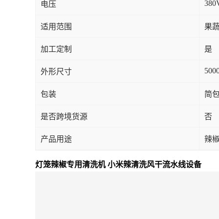
380
电压
适用范围
果蔬
加工定制
是
500
外形尺寸
包装
简
是否跨境货源
否
产品用途
辣
灯笼辣椒专用清洗机 小米辣清洗风干流水线设备