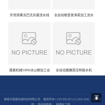
外贸用果冻巴氏杀菌流水线
全自动根茎类净菜加工流水
设备
线设备
晟嘉机械SJ800冰山楂加工设
全自动酱腌菜压榨脱水机
备 山楂浸糖机设备
诸城市晟嘉机械科技有限公司
版权所有 COPYRIGHT (©) 2026
XML
技术支
返回顶
持：
食品商务网
盖德化工网