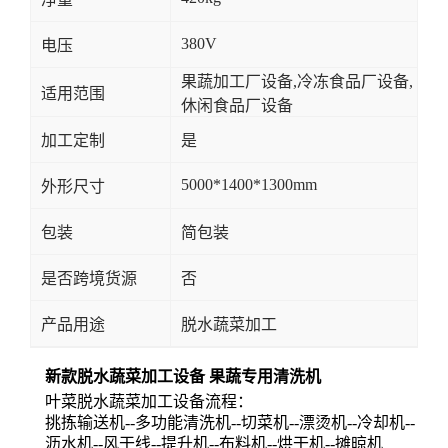
380V
电压
果蔬加工厂设备,冷冻食品厂设备,
适用范围
休闲食品厂设备
加工定制
是
5000*1400*1300mm
外形尺寸
包装
简包装
是否跨境货源
否
产品用途
脱水蔬菜加工
新款脱水蔬菜加工设备 果蔬专用清洗机
叶菜脱水蔬菜加工设备流程：
挑拣输送机--多功能清洗机--切菜机--漂烫机--冷却机--
沥水机--风干线--提升机--布料机--烘干机--摊晾机