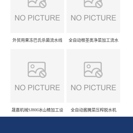
外贸用果冻巴氏杀菌流水线
全自动根茎类净菜加工流水
设备
线设备
晟嘉机械SJ800冰山楂加工设
全自动酱腌菜压榨脱水机
备 山楂浸糖机设备