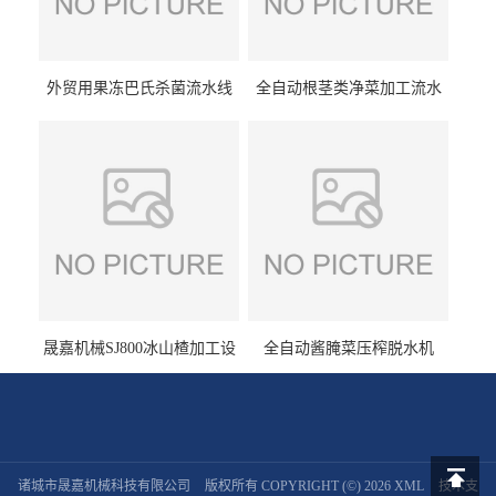
外贸用果冻巴氏杀菌流水线
全自动根茎类净菜加工流水
设备
线设备
晟嘉机械SJ800冰山楂加工设
全自动酱腌菜压榨脱水机
备 山楂浸糖机设备
诸城市晟嘉机械科技有限公司
版权所有 COPYRIGHT (©) 2026
XML
技术支