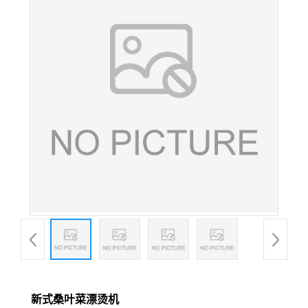
新式桑叶菜漂烫机