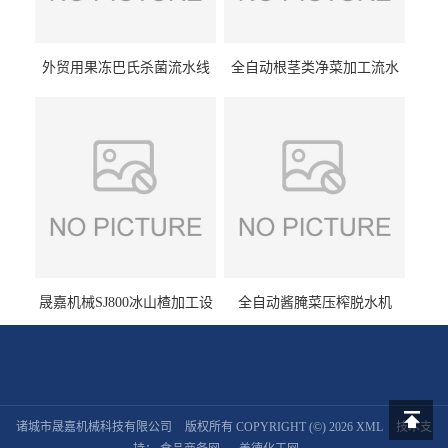
外贸用果冻巴氏杀菌流水线
全自动根茎类净菜加工流水
设备
线设备
晟嘉机械SJ800冰山楂加工设
全自动酱腌菜压榨脱水机
备 山楂浸糖机设备
诸城市晟嘉机械科技有限公司
版权所有 COPYRIGHT (©) 2026
XML
技术支