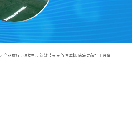
>
产品展厅
>
漂烫机
>
新款芸豆豆角漂烫机 速冻果蔬加工设备