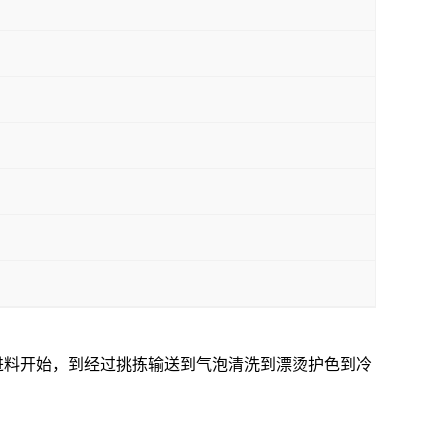
进料开始，到经过挑拣输送到气泡清洗到漂烫护色到冷