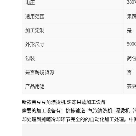
380
电压
适用范围
果蔬
加工定制
是
500
外形尺寸
包装
简
是否跨境货源
否
产品用途
芸
新款芸豆豆角漂烫机 速冻果蔬加工设备
需要的加工设备有：挑拣输送
气泡清洗机
漂烫机
--
--
--
却处理到摊晾冷却环节完全的的自动化加工处理。中