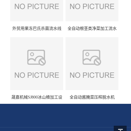
外贸用果冻巴氏杀菌流水线
全自动根茎类净菜加工流水
设备
线设备
晟嘉机械SJ800冰山楂加工设
全自动酱腌菜压榨脱水机
备 山楂浸糖机设备