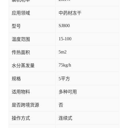
应用领域
中药材冻干
SJ800
型号
15-100
温度范围
5m2
传热面积
75kg/h
水分蒸发量
规格
5平方
适用物料
多种可用
是否跨境货源
否
操作方式
连续式