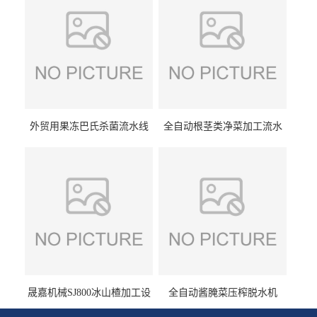
外贸用果冻巴氏杀菌流水线
全自动根茎类净菜加工流水
设备
线设备
晟嘉机械SJ800冰山楂加工设
全自动酱腌菜压榨脱水机
备 山楂浸糖机设备