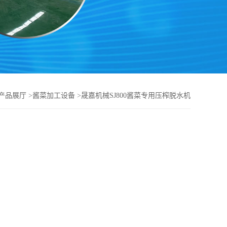
产品展厅
>
酱菜加工设备
>
晟嘉机械SJ800酱菜专用压榨脱水机