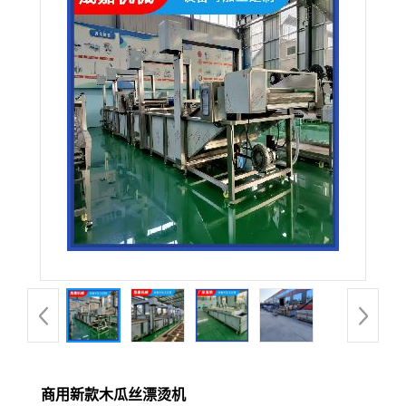
商用新款木瓜丝漂烫机