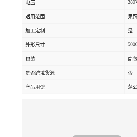
380
电压
适用范围
果蔬
加工定制
是
500
外形尺寸
包装
简
是否跨境货源
否
产品用途
蒲