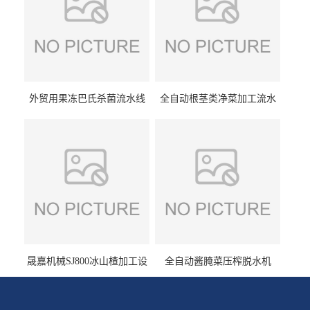
外贸用果冻巴氏杀菌流水线
全自动根茎类净菜加工流水
设备
线设备
晟嘉机械SJ800冰山楂加工设
全自动酱腌菜压榨脱水机
备 山楂浸糖机设备