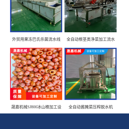
外贸用果冻巴氏杀菌流水线
全自动根茎类净菜加工流水
设备
线设备
晟嘉机械SJ800冰山楂加工设
全自动酱腌菜压榨脱水机
备 山楂浸糖机设备