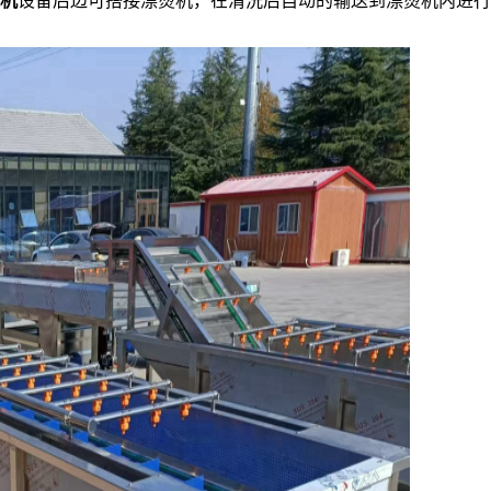
洗机
设备后边可搭接漂烫机，在清洗后自动的输送到漂烫机内进行
。