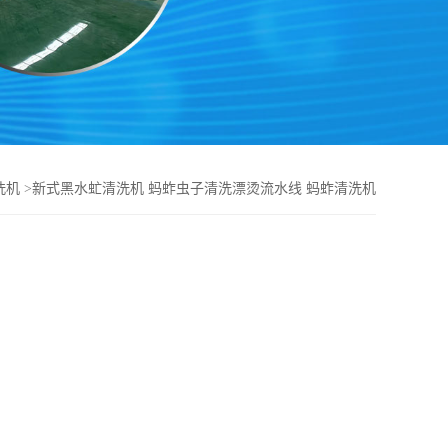
洗机
>
新式黑水虻清洗机 蚂蚱虫子清洗漂烫流水线 蚂蚱清洗机