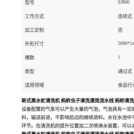
SJ800
型号
工作方式
连续式
加工定制
否
5000*1
外形尺寸
1
槽数
类型
通过式
适用领域
食品行
新式黑水虻清洗机 蚂蚱虫子清洗漂烫流水线 蚂蚱清
设备配置的气泵可以产生大量的气泡，气泡具有一定
料，输送前进，不影响后边的继续进料。水在水池中
环节。在清洗机的提升位置加二次喷淋水装置，可以