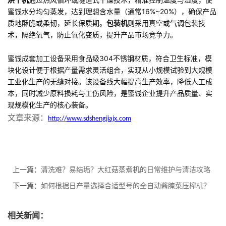
蜜饯水分均匀蒸发，达到理想含水量（通常16%~20%），确保产品
质地酥脆或柔韧，延长保质期。
包装机
则采用真空或气调包装技
术，隔绝氧气，防止氧化变质，提升产品市场竞争力。
蜜饯成套加工设备采用食品级304不锈钢材质，符合卫生标准，模
块化设计便于根据产量需求灵活组合，实现从小规模试验到大规模
工业化生产的无缝对接。该设备线大幅提高生产效率，降低人工成
本，同时减少原料损耗与工伤风险，是蜜饯企业提升产品质量、实
现规模化生产的核心装备。
文章来源：
http://
www.sdshengjiajx.com
上一篇：
清洗难？易结垢？大红菇蒸煮机的日常维护与清洁攻略
下一篇：
如何根据日产量选择合适型号的全自动酱腌菜压榨机？
相关新闻：