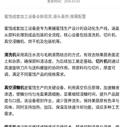
发表时间：2026-03-03
蜜饯成套加工设备全新现货,源头直供,按需配置
蜜饯成套加工设备是专为果脯蜜饯生产设计的自动化生产线，涵盖
从原料处理到成品包装的全流程，核心设备包括清洗机、切片机、
真空浸糖机、烘干机及包装机等。
清洗机
采用高压水流与毛刷滚筒结合的方式，有效去除果蔬表面泥
土和杂质，确保原料清洁度，为后续加工奠定基础。
切片机
则通过
高速旋转刀片与送料螺旋的协同作用，将原料均匀切片，厚度可
调，满足不同蜜饯产品的规格需求。
真空浸糖机
是蜜饯生产的关键设备，利用真空负压原理，加速糖液
渗透，使糖分均匀充盈果蔬细胞，显著缩短浸糖时间，提升产品甜
度与口感。该设备密封作业，减少营养流失，保持果蔬原有色泽与
风味，同时支持加热、加压、保温及快速冷却功能，适应多种工艺
需求。
烘干机
通过热风循环或隧道式干燥技术，精准控制温度与湿度，使