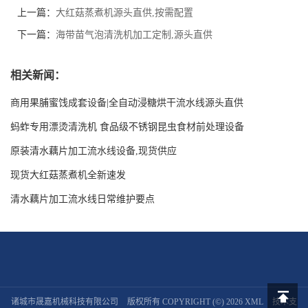
上一篇：
大红菇蒸煮机源头直供,按需配置
下一篇：
海带苗气泡清洗机加工定制,源头直供
相关新闻：
商用果脯蜜饯成套设备|全自动浸糖烘干流水线源头直供
蚂蚱专用漂烫清洗机 食品级不锈钢昆虫食材前处理设备
原装清水藕片加工流水线设备,现货供应
现货大红菇蒸煮机全新速发
清水藕片加工流水线日常维护要点
诸城市晟嘉机械科技有限公司
版权所有 COPYRIGHT (©) 2026
XML
技术支