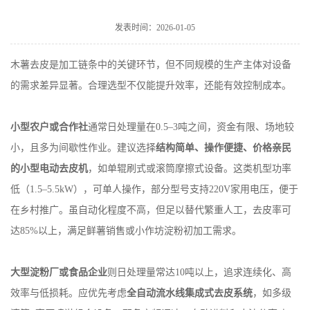
发表时间：2026-01-05
木薯去皮是加工链条中的关键环节，但不同规模的生产主体对设备
的需求差异显著。合理选型不仅能提升效率，还能有效控制成本。
小型农户或合作社
通常日处理量在0.5–3吨之间，资金有限、场地较
小，且多为间歇性作业。建议选择
结构简单、操作便捷、价格亲民
的小型电动去皮机
，如单辊刷式或滚筒摩擦式设备。这类机型功率
低（1.5–5.5kW），可单人操作，部分型号支持220V家用电压，便于
在乡村推广。虽自动化程度不高，但足以替代繁重人工，去皮率可
达85%以上，满足鲜薯销售或小作坊淀粉初加工需求。
大型淀粉厂或食品企业
则日处理量常达10吨以上，追求连续化、高
效率与低损耗。应优先考虑
全自动流水线集成式去皮系统
，如多级