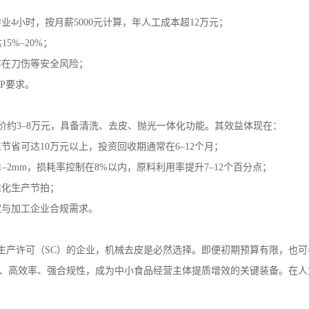
作业4小时，按月薪5000元计算，年人工成本超12万元；
5%–20%；
存在刀伤等安全风险；
P要求。
）市场价约3–8万元，具备清洗、去皮、抛光一体化功能。其效益体现在：
节省可达10万元以上，投资回收期通常在6–12个月；
2mm，损耗率控制在8%以内，原料利用率提升7–12个百分点；
准化生产节拍；
饮与加工企业合规需求。
品生产许可（SC）的企业，机械去皮是必然选择。即便初期预算有限，也
损耗、高效率、强合规性，成为中小食品经营主体提质增效的关键装备。在