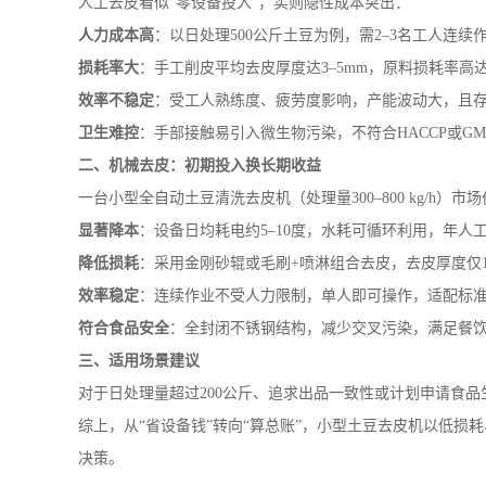
人工去皮看似“零设备投入”，实则隐性成本突出：
人力成本高
：以日处理500公斤土豆为例，需2–3名工人连续
损耗率大
：手工削皮平均去皮厚度达3–5mm，原料损耗率高达1
效率不稳定
：受工人熟练度、疲劳度影响，产能波动大，且
卫生难控
：手部接触易引入微生物污染，不符合HACCP或GM
二、机械去皮：初期投入换长期收益
一台小型全自动土豆清洗去皮机（处理量300–800 kg/h
显著降本
：设备日均耗电约5–10度，水耗可循环利用，年人工
降低损耗
：采用金刚砂辊或毛刷+喷淋组合去皮，去皮厚度仅1–
效率稳定
：连续作业不受人力限制，单人即可操作，适配标
符合食品安全
：全封闭不锈钢结构，减少交叉污染，满足餐
三、适用场景建议
对于日处理量超过200公斤、追求出品一致性或计划申请食
综上，从“省设备钱”转向“算总账”，小型土豆去皮机以低
决策。