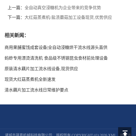
上一篇：
全自动真空浸糖机为企业带来的竞争优势
下一篇：
大红菇蒸煮机/盐渍蘑菇加工设备现货,优势供应
相关新闻：
商用果脯蜜饯成套设备|全自动浸糖烘干流水线源头直供
蚂蚱专用漂烫清洗机 食品级不锈钢昆虫食材前处理设备
原装清水藕片加工流水线设备,现货供应
现货大红菇蒸煮机全新速发
清水藕片加工流水线日常维护要点
诸城市晟嘉机械科技有限公司
版权所有 COPYRIGHT (©) 2026
XML
技术支