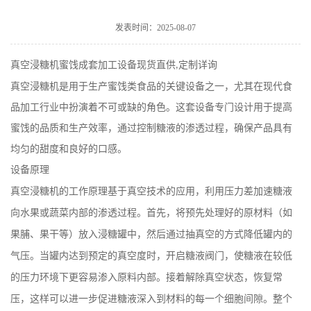
发表时间：2025-08-07
真空浸糖机蜜饯成套加工设备现货直供
定制详询
,
真空浸糖机是用于生产蜜饯类食品的关键设备之一，尤其在现
代食
品加工行业中扮演着不可或缺的角色。这套设备专门设计用于提高
蜜饯的品质和生产效率，通过控制糖液的渗透过程，确保产品具有
均匀的甜度和良好的口感。
设备原理
真空浸糖机的工作原理基于真空技术的应用，利用压力差加速糖液
向水果或蔬菜内部的渗透过程。首先，将预先处理好的原材料（如
果脯、果干等）放入浸糖罐中，然后通过抽真空的方式降低罐内的
气压。当罐内达到预定的真空度时，开启糖液阀门，使糖液在较低
的压力环境下更容易渗入原料内部。接着解除真空状态，恢复常
压，这样可以进一步促进糖液深入到材料的每一个细胞间隙。整个