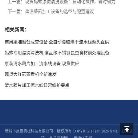
上一篇：
现货蚂蚱漂烫清洗设备：自动化操作，省时省力
下一篇：
盐渍蘑菇加工设备的选型与配置建议
相关新闻：
商用果脯蜜饯成套设备|全自动浸糖烘干流水线源头直供
蚂蚱专用漂烫清洗机 食品级不锈钢昆虫食材前处理设备
原装清水藕片加工流水线设备,现货供应
现货大红菇蒸煮机全新速发
清水藕片加工流水线日常维护要点
诸城市晟嘉机械科技有限公司
版权所有 COPYRIGHT (©) 2026
XML
技术支
返回顶