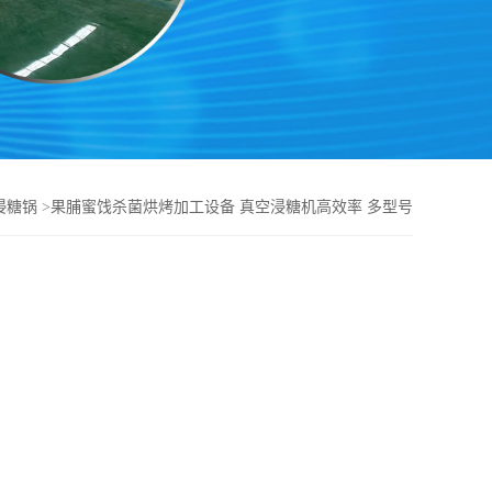
浸糖锅
>
果脯蜜饯杀菌烘烤加工设备 真空浸糖机高效率 多型号