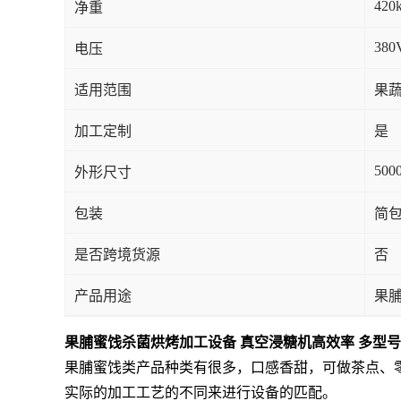
420
净重
380
电压
适用范围
果蔬
加工定制
是
500
外形尺寸
包装
简
是否跨境货源
否
产品用途
果
果脯蜜饯杀菌烘烤加工设备 真空浸糖机高效率 多型号
果脯蜜饯类产品种类有很多，口感香甜，可做茶点、
实际的加工工艺的不同来进行设备的匹配。