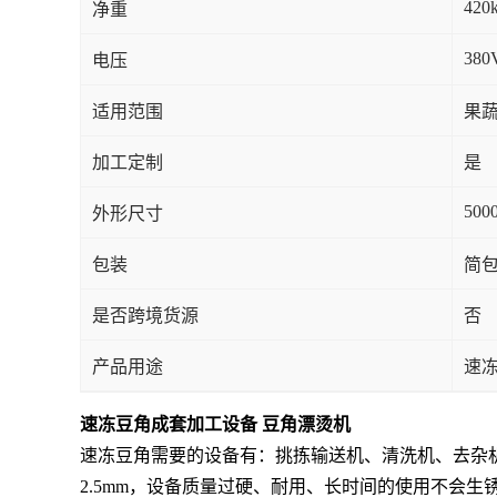
420
净重
380
电压
适用范围
果蔬
加工定制
是
500
外形尺寸
包装
简
是否跨境货源
否
产品用途
速
速冻豆角成套加工设备 豆角漂烫机
速冻豆角需要的设备有：挑拣输送机、清洗机、去杂
2.5mm，设备质量过硬、耐用、长时间的使用不会