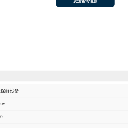
发送咨询信息
蔬保鲜设备
5kw
00