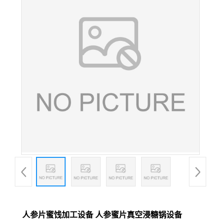
人参片蜜饯加工设备 人参蜜片真空浸糖锅设备