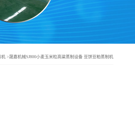
煮机
>
晟嘉机械SJ800小麦玉米粒高粱蒸制设备 豆饼豆粕蒸制机