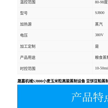
温控范围
80-98度
SJ800
型号
加热源
蒸汽
380V
电压
加工定制
是
产品用途
粮食蒸
10-50mi
时控范围
晟嘉机械SJ800小麦玉米粒高粱蒸制设备 豆饼豆粕蒸