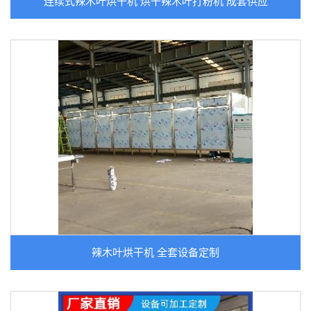
连续式辣木叶烘干机 烘干辣木叶打粉机 成套供应
辣木叶烘干机 全套设备定制