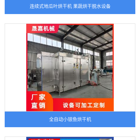
连续式地瓜叶烘干机 果蔬烘干脱水设备
全自动小银鱼烘干机