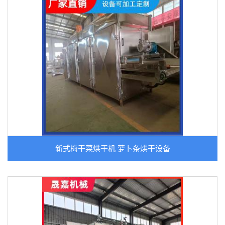
新式梅干菜烘干机 萝卜条烘干设备