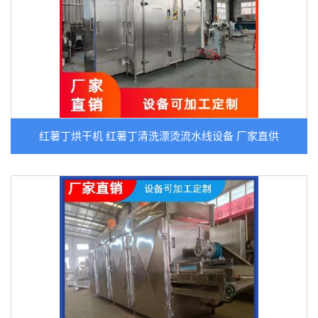
红薯丁烘干机 红薯丁清洗漂烫流水线设备 厂家直供