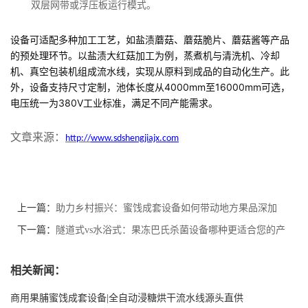
双层网带或浮压板运行模式。
设备可适配多种加工工艺，如盐渍蘑菇、蘑菇脆片、蘑菇酱等产品
的预处理环节。以盐渍大红菇加工为例，蒸煮机与清洗机、冷却
机、真空包装机组成流水线，实现从原料到成品的自动化生产。此
外，设备支持尺寸定制，池体长度从4000mm至16000mm可选，
电压统一为380V工业标准，满足不同产能需求。
文章来源：
http://
www.sdshengjiajx.com
上一篇：
助力乡村振兴：蜜饯成套设备如何带动地方果品深加
工？
下一篇：
隧道式vs水浴式：果冻巴氏杀菌设备哪种更适合您的产
能需求？
相关新闻：
商用果脯蜜饯成套设备|全自动浸糖烘干流水线源头直供