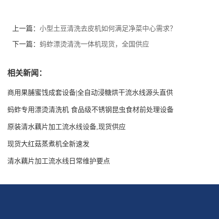
上一篇：
小型土豆清洗去皮机如何满足净菜中心需求？
下一篇：
蚂蚱漂烫清洗一体机现货，全国供应
相关新闻：
商用果脯蜜饯成套设备|全自动浸糖烘干流水线源头直供
蚂蚱专用漂烫清洗机 食品级不锈钢昆虫食材前处理设备
原装清水藕片加工流水线设备,现货供应
现货大红菇蒸煮机全新速发
清水藕片加工流水线日常维护要点