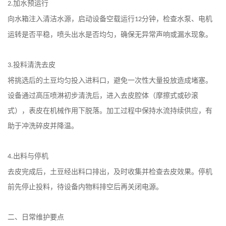
加水预运行
2.
向水箱注入清洁水源，启动设备空载运行
分钟，检查水泵、电机
12
运转是否平稳，喷头出水是否均匀，确保无异常声响或漏水现象。
投料清洗去皮
3.
将挑选后的土豆均匀投入进料口，避免一次性大量投放造成堵塞。
设备通过高压喷淋初步清洗后，进入去皮腔体（摩擦式或砂滚
式），表皮在机械作用下脱落。加工过程中保持水流持续供应，有
助于冲洗碎皮并降温。
出料与停机
4.
去皮完成后，土豆经出料口排出，及时收集并检查去皮效果。停机
前先停止投料，待设备内物料排空后再关闭电源。
二、日常维护要点