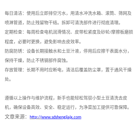
每日清洁：使用后立即排空污水，用清水冲洗水箱、滚筒、筛网及
喷淋管道，防止残留物干结。拆卸可清洗部件进行彻底清理。
定期检查：每周检查电机润滑情况、皮带松紧度及砂轮
摩擦板磨损
/
程度，必要时更换，避免影响去皮效率。
防腐防锈：设备长期接触水和土豆汁液，停用后应擦干表面水分，
保持干燥，防止不锈钢部件腐蚀。
存放管理：长期不用时应断电，清洁后覆盖防尘罩，置于通风干燥
处。
遵循以上操作与维护流程，新手也能轻松驾驭小型土豆清洗去皮
机，确保设备高效、安全、稳定运行，为净菜加工提供可靠保障。
文章来源：
http://
www.sdshengjiajx.com