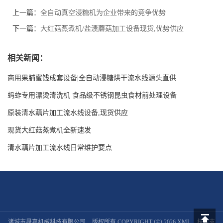
上一篇：
全自动真空浸糖机为企业带来的竞争优势
下一篇：
大红菇蒸煮机/盐渍蘑菇加工设备现货,优势供应
相关新闻：
商用果脯蜜饯成套设备|全自动浸糖烘干流水线源头直供
蚂蚱专用漂烫清洗机 食品级不锈钢昆虫食材前处理设备
原装清水藕片加工流水线设备,现货供应
现货大红菇蒸煮机全新速发
清水藕片加工流水线日常维护要点
诸城市晟嘉机械科技有限公司
版权所有 COPYRIGHT (©) 2026
XML
技术支