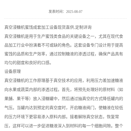
发表时间：2025-08-07
真空浸糖机蜜饯成套加工设备现货直供
定制详询
,
真空浸糖机是用于生产蜜饯类食品的关键设备之一，尤其在现
代食
品加工行业中扮演着不可或缺的角色。这套设备专门设计用于提高
蜜饯的品质和生产效率，通过控制糖液的渗透过程，确保产品具有
均匀的甜度和良好的口感。
设备原理
真空浸糖机的工作原理基于真空技术的应用，利用压力差加速糖液
向水果或蔬菜内部的渗透过程。首先，将预先处理好的原材料（如
果脯、果干等）放入浸糖罐中，然后通过抽真空的方式降低罐内的
气压。当罐内达到预定的真空度时，开启糖液阀门，使糖液在较低
的压力环境下更容易渗入原料内部。接着解除真空状态，恢复常
压，这样可以进一步促进糖液深入到材料的每一个细胞间隙。整个