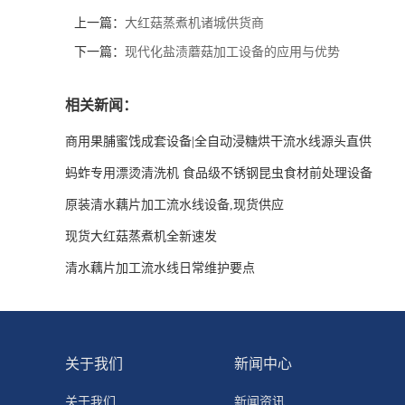
上一篇：
大红菇蒸煮机诸城供货商
下一篇：
现代化盐渍蘑菇加工设备的应用与优势
相关新闻：
商用果脯蜜饯成套设备|全自动浸糖烘干流水线源头直供
蚂蚱专用漂烫清洗机 食品级不锈钢昆虫食材前处理设备
原装清水藕片加工流水线设备,现货供应
现货大红菇蒸煮机全新速发
清水藕片加工流水线日常维护要点
关于我们
新闻中心
关于我们
新闻资讯