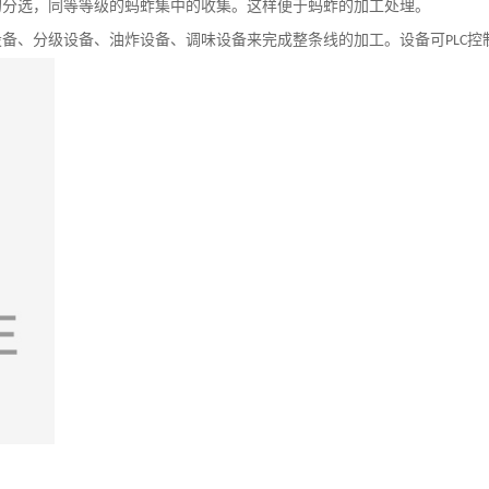
的分选，同等等级的蚂蚱集中的收集。这样便于蚂蚱的加工处理。
设备、分级设备、油炸设备、调味设备来完成整条线的加工。设备可
控
PLC